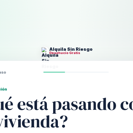
Alquila Sin Riesgo
Desahucio Gratis
aso
ción
é está pasando c
vivienda?