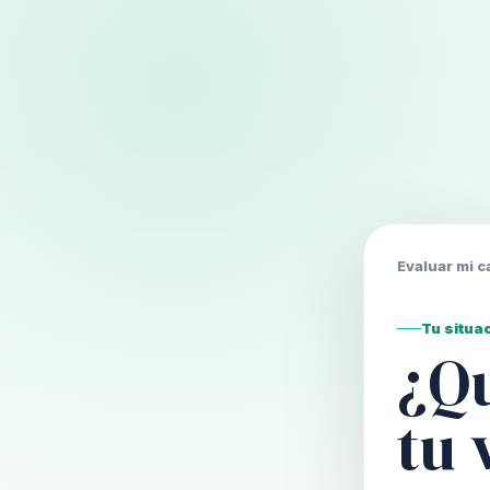
Evaluar mi c
Tu situa
¿Qu
tu 