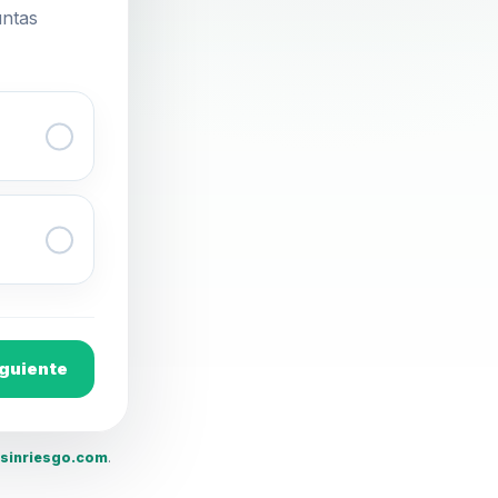
untas
guiente
asinriesgo.com
.