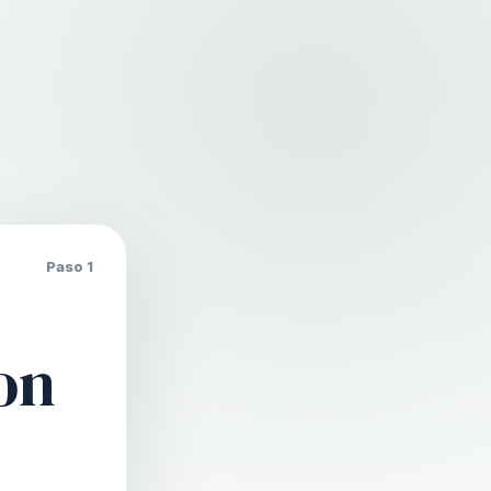
Paso 1
on