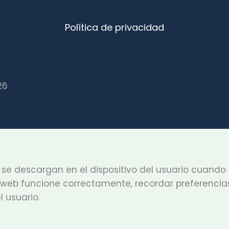
Política de privacidad
26
 se descargan en el dispositivo del usuario cuan
io web funcione correctamente, recordar preferencia
 usuario.