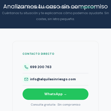
Ir
Analizamos tu caso sin compromiso
INICIO
RECUPERAR VIVIENDA
VIVIENDA LIBRE
CONTACTO
al
Cuéntanos tu situación y te explicamos cómo podemos ayudarte. Sin
contenido
costes, sin letra pequeña.
CONTACTO DIRECTO
699 200 763
info@alquilasinriesgo.com
WhatsApp →
Consulta gratuita · Sin compromiso