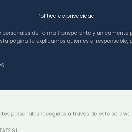
Política de privacidad
os personales de forma transparente y únicamente p
n esta página te explicamos quién es el responsabl
26
atos personales recogidos a través de este sitio web
ATE S.L.